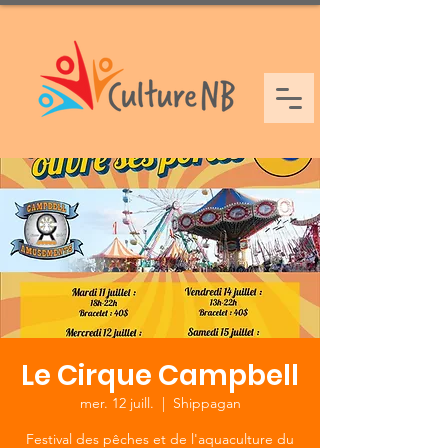
Le Cirque Campbell
mer. 12 juill.
  |  
Shippagan
Festival des pêches et de l'aquaculture du