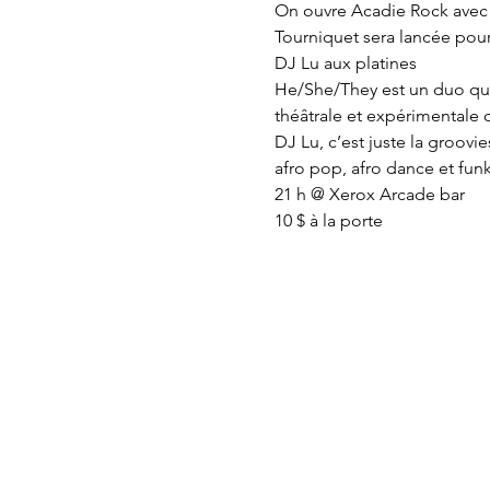
On ouvre Acadie Rock avec u
Tourniquet sera lancée pour 
DJ Lu aux platines 
He/She/They est un duo quee
théâtrale et expérimentale q
DJ Lu, c’est juste la groovi
afro pop, afro dance et fun
21 h @ Xerox Arcade bar 

10 $ à la porte