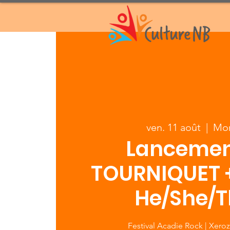
ven. 11 août
  |  
Mo
Lancemen
TOURNIQUET +
He/She/
Festival Acadie Rock | Xero