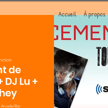
Accueil
À propos
ncton
t de
 DJ Lu +
They
z Arcade/Bar