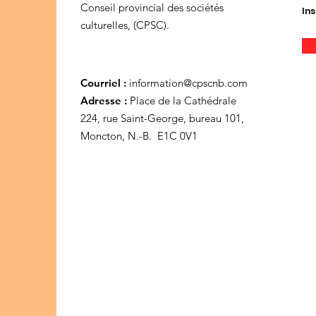
Conseil provincial des sociétés
Ins
culturelles, (CPSC).
Courriel :
information@cpscnb.com
Adresse :
Place de la Cathédrale
224, rue Saint-George, bureau 101,
Moncton, N.-B. E1C 0V1