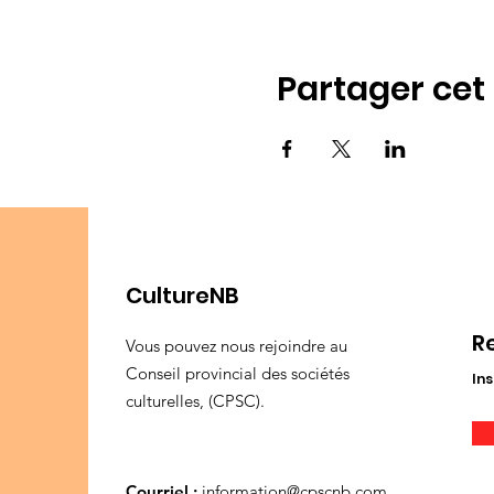
Partager ce
CultureNB
R
Vous pouvez nous rejoindre au
Conseil provincial des sociétés
Ins
culturelles, (CPSC).
Courriel :
information@cpscnb.com