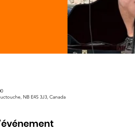
00
ouctouche, NB E4S 3J3, Canada
l'événement