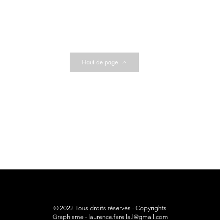
Haut de page
© 2022 Tous droits réservés - Copyrights
Graphisme -
laurence.farella.l@gmail.com