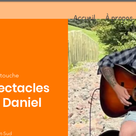
Accueil
À propos
touche
pectacles
: Daniel
nt-Sud