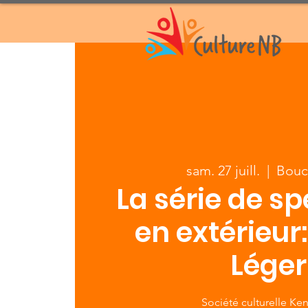
sam. 27 juill.
  |  
Bouc
La série de s
en extérieur
Léger
Société culturelle Ke