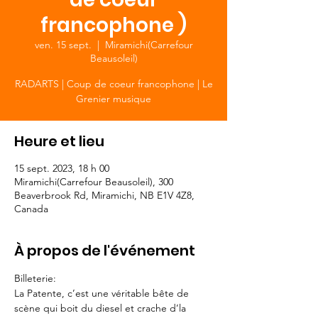
francophone )
ven. 15 sept.
  |  
Miramichi(Carrefour
Beausoleil)
RADARTS | Coup de coeur francophone | Le
Grenier musique
Heure et lieu
15 sept. 2023, 18 h 00
Miramichi(Carrefour Beausoleil), 300
Beaverbrook Rd, Miramichi, NB E1V 4Z8,
Canada
À propos de l'événement
Billeterie: 
La Patente, c’est une véritable bête de 
scène qui boit du diesel et crache d’la 