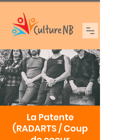
La Patente
(RADARTS / Coup
de coeur