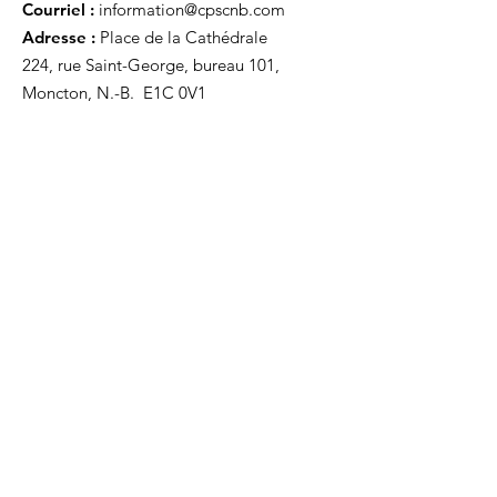
Courriel :
information@cpscnb.com
Adresse :
Place de la Cathédrale
224, rue Saint-George, bureau 101,
Moncton, N.-B. E1C 0V1
Recevez nos mises à jour
Inscrivez-vous ci-dessous pour recevoir
notre infolettre Corpuscule !
S'inscrire
Haut de page