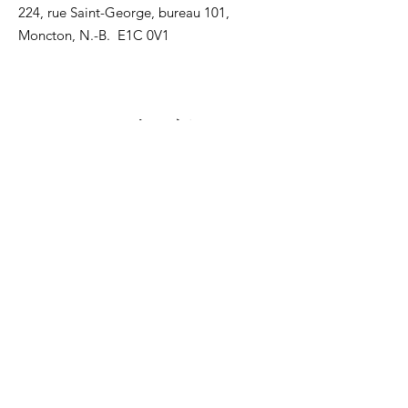
224, rue Saint-George, bureau 101,
Moncton, N.-B. E1C 0V1
Recevez nos mises à jour
Inscrivez-vous ci-dessous pour recevoir
notre infolettre Corpuscule !
S'inscrire
Haut de page
Liens utiles
À propos