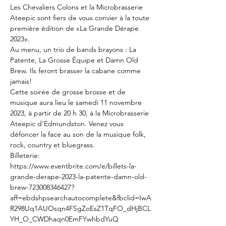
Les Chevaliers Colons et la Microbrasserie 
Ateepic sont fiers de vous convier à la toute 
première édition de «La Grande Dérape 
2023».
Au menu, un trio de bands brayons : La 
Patente, La Grosse Équipe et Damn Old 
Brew. Ils feront brasser la cabane comme 
jamais!
Cette soirée de grosse brosse et de 
musique aura lieu le samedi 11 novembre 
2023, à partir de 20 h 30, à la Microbrasserie 
Ateepic d’Edmundston. Venez vous 
défoncer la face au son de la musique folk, 
rock, country et bluegrass.
Billeterie: 
https://www.eventbrite.com/e/billets-la-
grande-derape-2023-la-patente-damn-old-
brew-723008346427?
aff=ebdshpsearchautocomplete&fbclid=IwA
R298Uq1AUOsqn4FSgZoEsZ1TqFO_dHjBCL
YH_O_CWDhaqn0EmFYwhbdYuQ