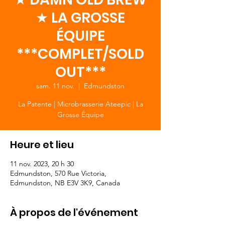
★ LA GROSSE
ÉQUIPE
***COMPLET/SOLD
OUT***
sam. 11 nov.
  |  
Edmundston
La Patente | Microbrasserie Ateepic | La
Grosse Équipe
Heure et lieu
11 nov. 2023, 20 h 30
Edmundston, 570 Rue Victoria,
Edmundston, NB E3V 3K9, Canada
À propos de l'événement