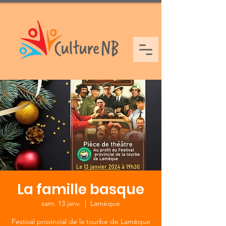
La famille basque
sam. 13 janv.
  |  
Lamèque
Festival provincial de la tourbe de Lamèque