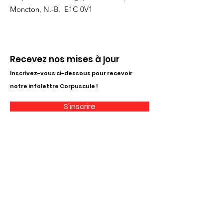
Moncton, N.-B. E1C 0V1
Recevez nos mises à jour
Inscrivez-vous ci-dessous pour recevoir
notre infolettre Corpuscule !
S'inscrire
Haut de page
Liens utiles
À propos