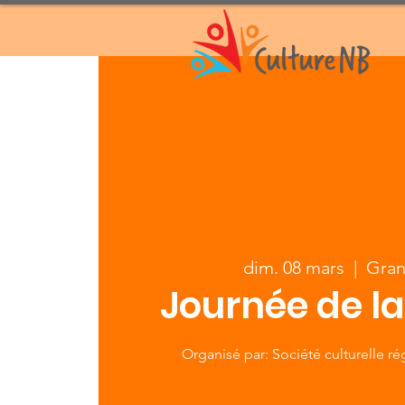
dim. 08 mars
  |  
Gran
Journée de l
Organisé par: Société culturelle r