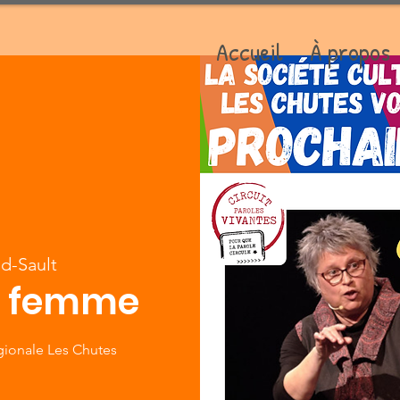
Accueil
À propos
d-Sault
a femme
égionale Les Chutes