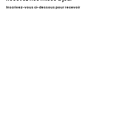
Inscrivez-vous ci-dessous pour recevoir
notre infolettre Corpuscule !
S'inscrire
Haut de page
Liens utiles
À propos
Partenaires financiers
Activités
Membriété