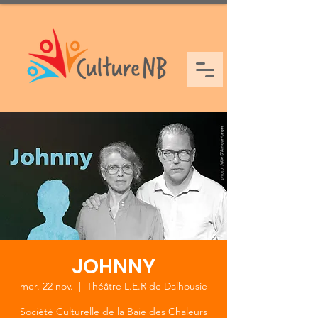
JOHNNY
mer. 22 nov.
  |  
Théâtre L.E.R de Dalhousie
Société Culturelle de la Baie des Chaleurs