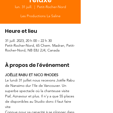
lun. 31 juill.
  |  
Petit-Rocher-Nord
Les Productions La Saline
Heure et lieu
31 juill. 2023, 20 h 00 – 22 h 30
Petit-Rocher-Nord, 65 Chem. Madran, Petit-
Rocher-Nord, NB E8J 2J4, Canada
À propos de l'événement
JOËLLE RABU ET NICO RHODES
Le lundi 31 juillet nous recevons Joëlle Rabu 
de Nanaimo dur l'Ile de Vancouver. Un 
superbe spectacle où la chanteuse visite 
Piaf, Aznavour et plus. Il n'y a que 55 places 
de disponibles au Studio donc il faut faire 
vite
Connue pour sa capacité à se plonger dans 