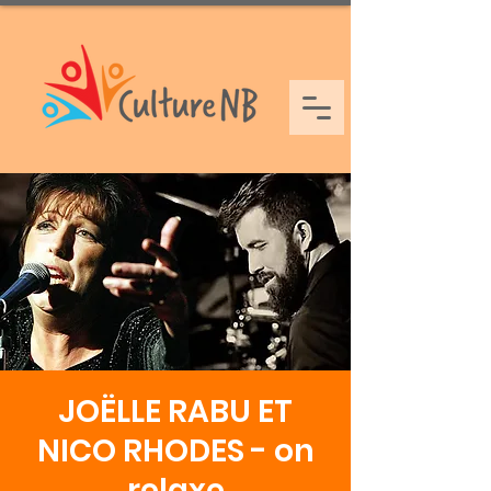
JOËLLE RABU ET
NICO RHODES - on
relaxe