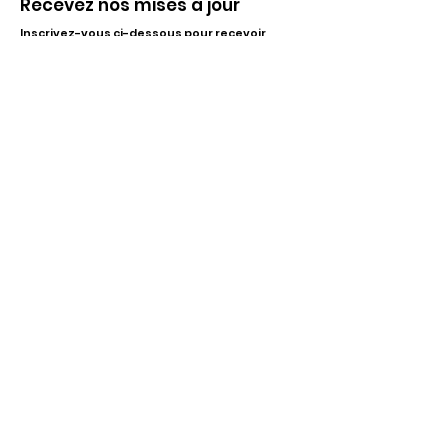
Recevez nos mises à jour
Inscrivez-vous ci-dessous pour recevoir
notre infolettre Corpuscule !
S'inscrire
Haut de page
Liens utiles
À propos
Partenaires financiers
Activités
Membriété