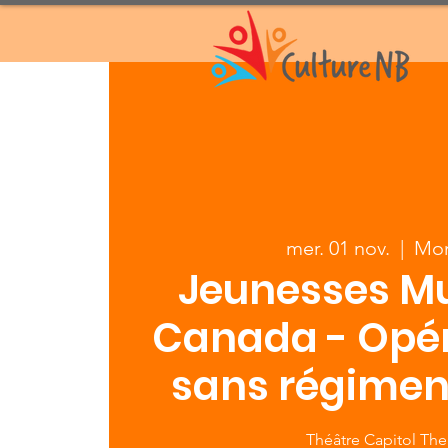
mer. 01 nov.
  |  
Mo
Jeunesses Mu
Canada - Opéra
sans régimen
Théâtre Capitol The