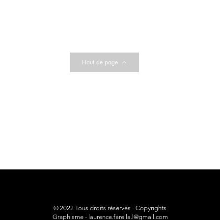
Haut de page
© 2022 Tous droits réservés - Copyrights
Graphisme -
laurence.farella.l@gmail.com