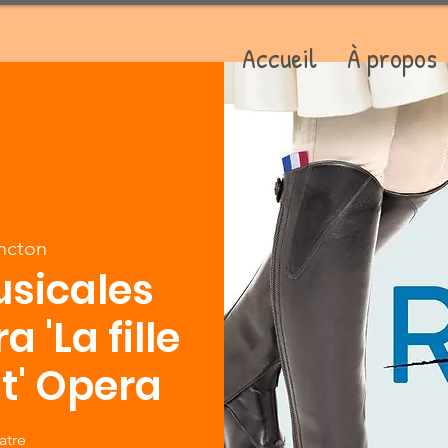
Accueil
À propos
ncton
sicales
 'La fille
t' Opera
atre