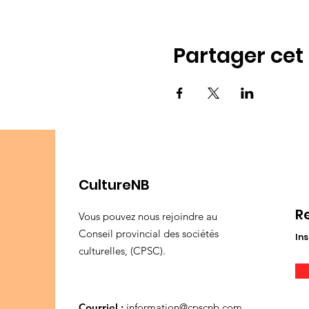
Partager ce
CultureNB
R
Vous pouvez nous rejoindre au
Conseil provincial des sociétés
Ins
culturelles, (CPSC).
Courriel :
information@cpscnb.com