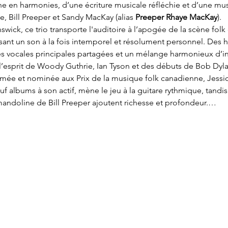
he en harmonies, d’une écriture musicale réfléchie et d’une mu
 Bill Preeper et Sandy MacKay (alias 
Preeper Rhaye MacKay
).
wick, ce trio transporte l'auditoire à l’apogée de la scène folk
ant un son à la fois intemporel et résolument personnel. Des ha
es vocales principales partagées et un mélange harmonieux d’i
 l’esprit de Woody Guthrie, Ian Tyson et des débuts de Bob Dyla
mée et nominée aux Prix de la musique folk canadienne, Jessica
f albums à son actif, mène le jeu à la guitare rythmique, tandis
mandoline de Bill Preeper ajoutent richesse et profondeur.…