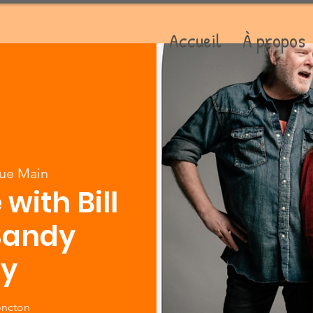
Accueil
À propos
Rue Main
with Bill
Sandy
y
oncton