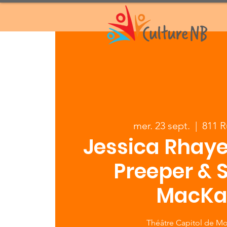
mer. 23 sept.
  |  
811 
Jessica Rhaye 
Preeper & 
MacKa
Théâtre Capitol de M