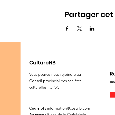
Partager ce
CultureNB
R
Vous pouvez nous rejoindre au
Conseil provincial des sociétés
Ins
culturelles, (CPSC).
Courriel :
information@cpscnb.com
Adresse :
Place de la Cathédrale