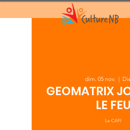
dim. 05 nov.
  |  
Di
GEOMATRIX J
LE FE
Le CAFI