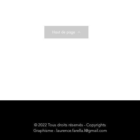
Haut de page
© 2022 Tous droits réservés - Copyrights
Graphisme -
laurence.farella.l@gmail.com