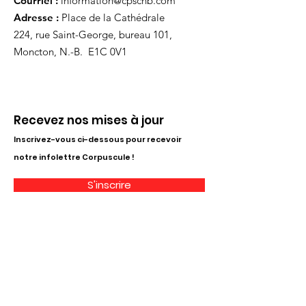
Courriel :
information@cpscnb.com
Adresse :
Place de la Cathédrale
224, rue Saint-George, bureau 101,
Moncton, N.-B. E1C 0V1
Recevez nos mises à jour
Inscrivez-vous ci-dessous pour recevoir
notre infolettre Corpuscule !
S'inscrire
Haut de page