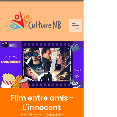
Film entre amis -
L'innocent
mer. 06 mars
  |  
Saint John