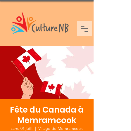
Fête du Canada à
Memramcook
sam. 01 juill.
  |  
Village de Memramcook