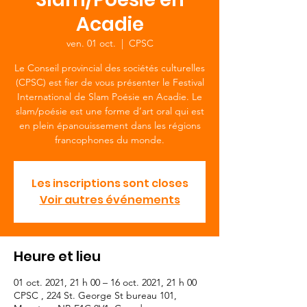
Acadie
ven. 01 oct.
  |  
CPSC
Le Conseil provincial des sociétés culturelles
(CPSC) est fier de vous présenter le Festival
International de Slam Poésie en Acadie. Le
slam/poésie est une forme d’art oral qui est
en plein épanouissement dans les régions
francophones du monde.
Les inscriptions sont closes
Voir autres événements
Heure et lieu
01 oct. 2021, 21 h 00 – 16 oct. 2021, 21 h 00
CPSC , 224 St. George St bureau 101,