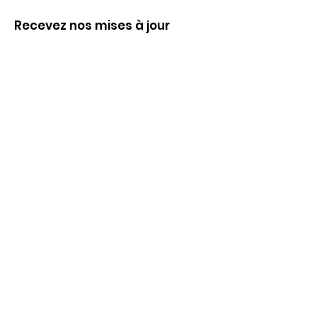
Recevez nos mises à jour
Inscrivez-vous ci-dessous pour recevoir
notre infolettre Corpuscule !
S'inscrire
Haut de page
Liens utiles
À propos
Partenaires financiers
Activités