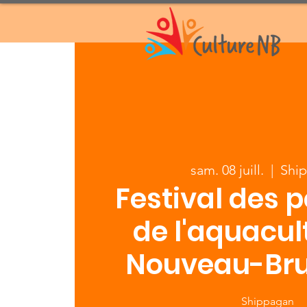
sam. 08 juill.
  |  
Shi
Festival des 
de l'aquacul
Nouveau-Br
Shippagan