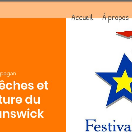
Accueil
À propos
ppagan
pêches et
ture du
unswick