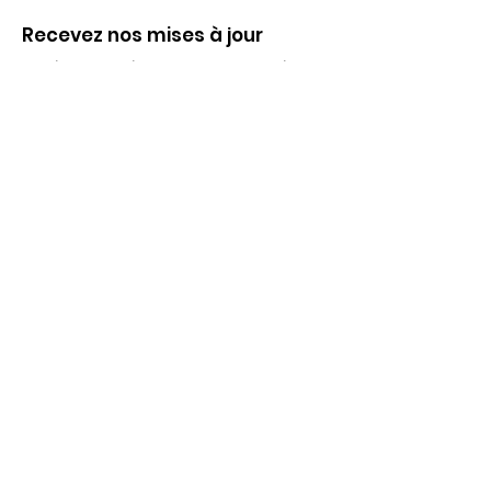
Recevez nos mises à jour
Inscrivez-vous ci-dessous pour recevoir
notre infolettre Corpuscule !
S'inscrire
Haut de page
Liens utiles
À propos
Partenaires financiers
Activités