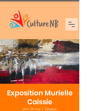
Exposition Murielle
Caissie
dim. 04 mai
  |  
Dieppe