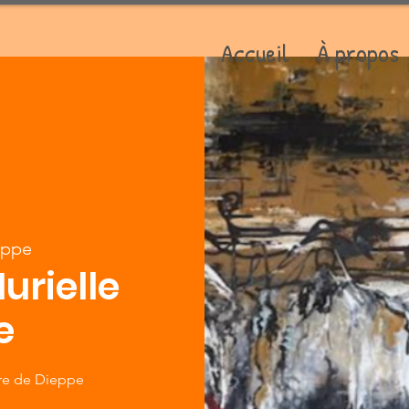
Accueil
À propos
eppe
urielle
e
ure de Dieppe