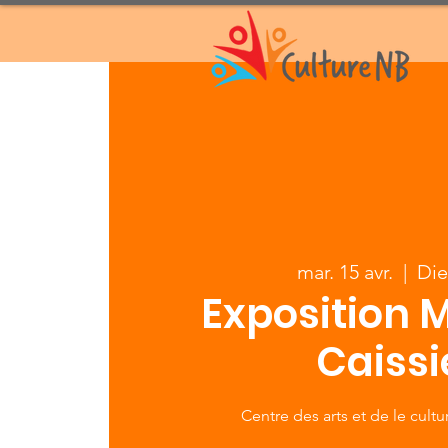
mar. 15 avr.
  |  
Di
Exposition M
Caissi
Centre des arts et de le cult