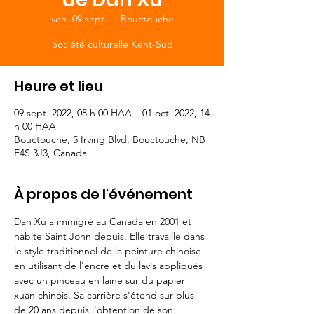
ven. 09 sept.
  |  
Bouctouche
Société culturelle Kent-Sud
Heure et lieu
09 sept. 2022, 08 h 00 HAA – 01 oct. 2022, 14
h 00 HAA
Bouctouche, 5 Irving Blvd, Bouctouche, NB
E4S 3J3, Canada
À propos de l'événement
Dan Xu a immigré au Canada en 2001 et 
habite Saint John depuis. Elle travaille dans 
le style traditionnel de la peinture chinoise 
en utilisant de l'encre et du lavis appliqués 
avec un pinceau en laine sur du papier 
xuan chinois. Sa carrière s'étend sur plus 
de 20 ans depuis l'obtention de son 