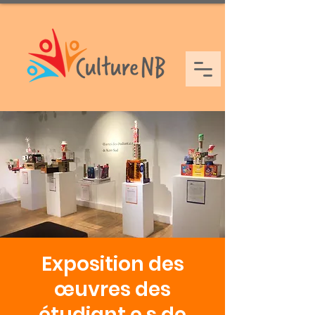
Exposition des
œuvres des
étudiant.e.s de