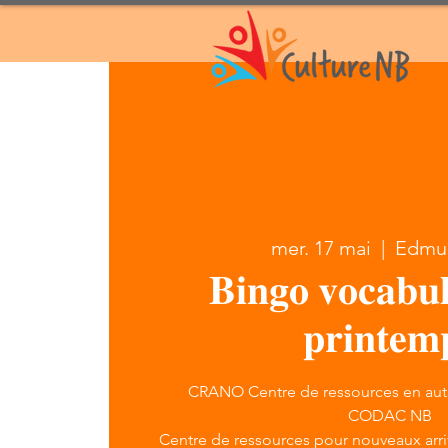
mer. 17 mai
  |  
Edmu
𝐁𝐢𝐧𝐠𝐨 𝐯𝐨𝐜𝐚𝐛𝐮𝐥
𝐩𝐫𝐢𝐧𝐭𝐞𝐦
CRANO Centre de ressources en au
CODAC NB
Centre de ressources pour nouveaux arri