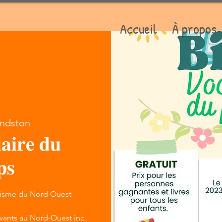
Accueil
À propos
ndston
𝐚𝐢𝐫𝐞 𝐝𝐮
𝐩𝐬
tisme du Nord Ouest
vants au Nord-Ouest inc.