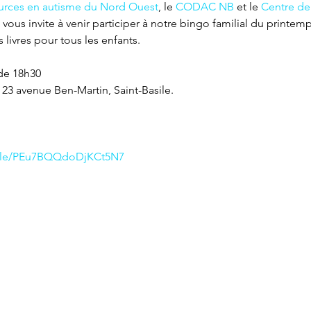
rces en autisme du Nord Ouest
, le 
CODAC NB
 et le 
Centre de
 vous invite à venir participer à notre bingo familial du printemps
ivres pour tous les enfants. 

 de 18h30
 23 avenue Ben-Martin, Saint-Basile.
.gle/PEu7BQQdoDjKCt5N7