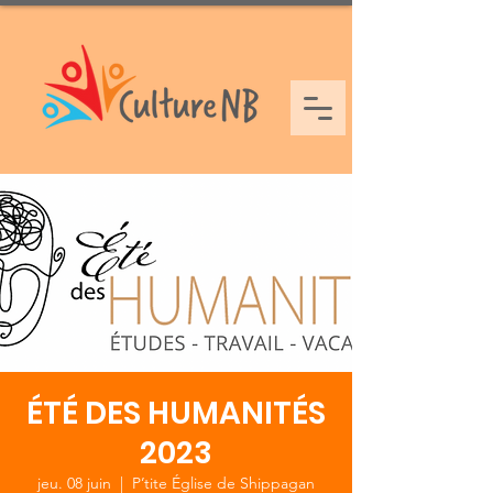
ÉTÉ DES HUMANITÉS
2023
jeu. 08 juin
  |  
P’tite Église de Shippagan