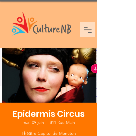
Epidermis Circus
mar. 09 juin
  |  
811 Rue Main
Théâtre Capitol de Moncton