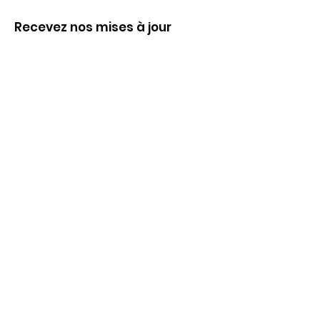
Recevez nos mises à jour
Inscrivez-vous ci-dessous pour recevoir
notre infolettre Corpuscule !
S'inscrire
Haut de page
Liens utiles
À propos
Partenaires financiers
Activités