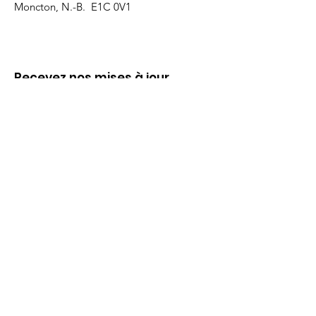
Moncton, N.-B. E1C 0V1
Recevez nos mises à jour
Inscrivez-vous ci-dessous pour recevoir
notre infolettre Corpuscule !
S'inscrire
Haut de page
Liens utiles
À propos