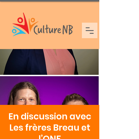
En discussion avec
Les frères Breau et
l’ONF