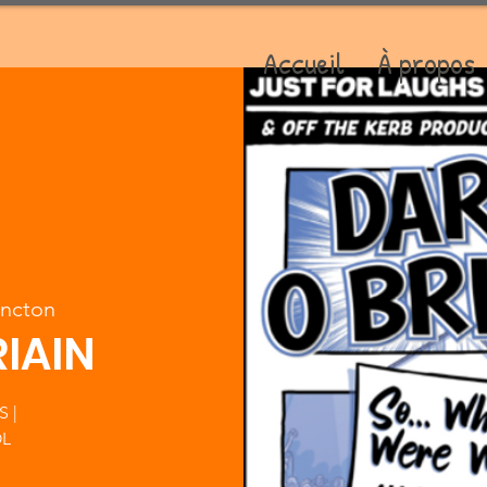
Accueil
À propos
ncton
IAIN
 |
OL