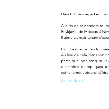
Dara Ó Briain repart en tou
À la fin de sa dernière tour
Reykjavik, de Moscou à New Y
Il aimerait maintenant s'excu
Oui, il est reparti en tourné
Au lieu de cela, dans son n
parce que, bon sang, qui a 
d'histoires, de répliques, d
est tellement étourdi d'êtr
En lire plus >