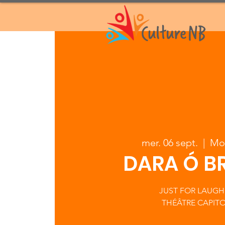
mer. 06 sept.
  |  
Mo
DARA Ó BR
JUST FOR LAUGHS
THÉÂTRE CAPIT