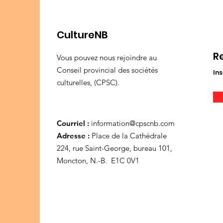
CultureNB
R
Vous pouvez nous rejoindre au
Conseil provincial des sociétés
Ins
culturelles, (CPSC).
Courriel :
information@cpscnb.com
Adresse :
Place de la Cathédrale
224, rue Saint-George, bureau 101,
Moncton, N.-B. E1C 0V1