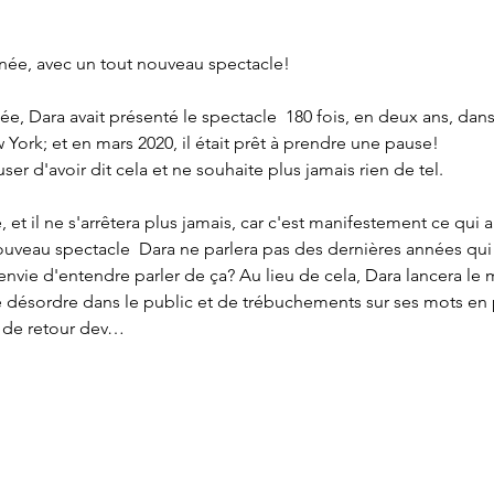
rnée, avec un tout nouveau spectacle!

née, Dara avait présenté le spectacle 
 180 fois, en deux ans, dan
ork; et en mars 2020, il était prêt à prendre une pause!

ser d'avoir dit cela et ne souhaite plus jamais rien de tel.

e, et il ne s'arrêtera plus jamais, car c'est manifestement ce qui
ouveau spectacle 
 Dara ne parlera pas des dernières années qui 
envie d'entendre parler de ça? Au lieu de cela, Dara lancera le 
e désordre dans le public et de trébuchements sur ses mots en pa
e de retour dev…