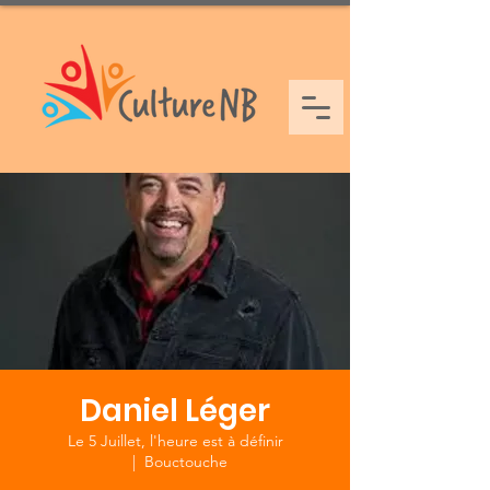
Daniel Léger
Le 5 Juillet, l'heure est à définir
  |  
Bouctouche