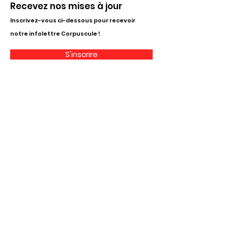
Recevez nos mises à jour
Inscrivez-vous ci-dessous pour recevoir
notre infolettre Corpuscule !
S'inscrire
Haut de page
Liens utiles
À propos
Partenaires financiers
Activités
Membriété