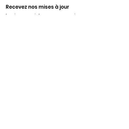
Recevez nos mises à jour
Inscrivez-vous ci-dessous pour recevoir
notre infolettre Corpuscule !
S'inscrire
Haut de page
Liens utiles
À propos
Partenaires financiers
Activités
Membriété