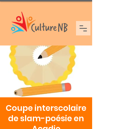
Coupe interscolaire
de slam-poésie en
Acadie