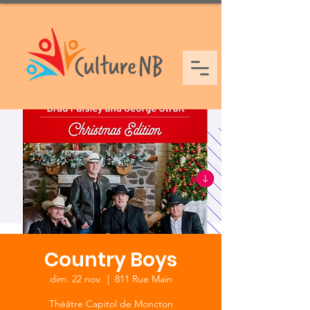
Country Boys
dim. 22 nov.
  |  
811 Rue Main
Théâtre Capitol de Moncton