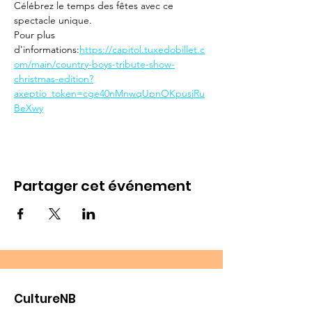
Célébrez le temps des fêtes avec ce 
spectacle unique.
Pour plus 
d'informations:
https://capitol.tuxedobillet.c
om/main/country-boys-tribute-show-
christmas-edition?
axeptio_token=cge40nMnwqUpnOKpusjRu
BeXwy
Partager cet événement
CultureNB