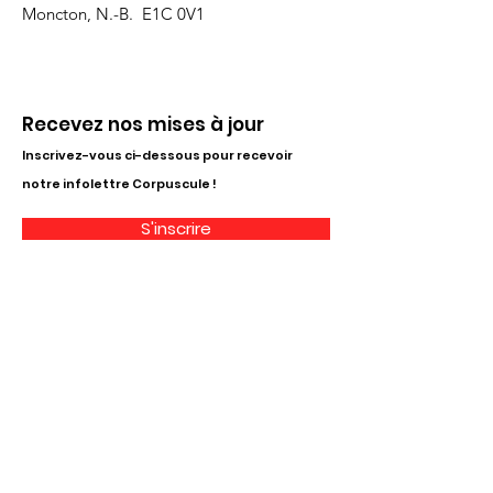
Moncton, N.-B. E1C 0V1
Recevez nos mises à jour
Inscrivez-vous ci-dessous pour recevoir
notre infolettre Corpuscule !
S'inscrire
Haut de page
Liens utiles
À propos