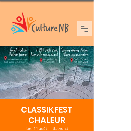
CLASSIKFEST
CHALEUR
lun. 14 août
  |  
Bathurst