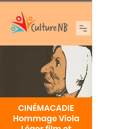
CINÉMACADIE
Hommage Viola
Léger film et