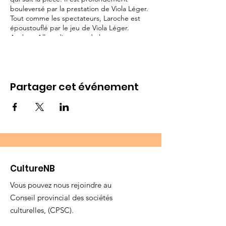
bouleversé par la prestation de Viola Léger.
Tout comme les spectateurs, Laroche est
époustouflé par le jeu de Viola Léger.
Andrew Allan, directeur de la
programmation théâtrale anglophone de la
CBC, écrit que la pièce est « mémorable »
et que la prestation de Léger laisse une
marque indélébile sur les spectateurs,
Partager cet événement
même ceux dont le français n’est pas la
langue maternelle.
Pour de plus amples informations
https://www.sudacadie.ca/category/ca-se-
passe-au-sud-acadie/
CultureNB
Vous pouvez nous rejoindre au
Conseil provincial des sociétés
culturelles, (CPSC).