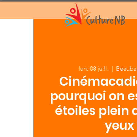
lun. 08 juill.
  |  
Beaubas
Cinémacadie
pourquoi on es
étoiles plein 
yeux