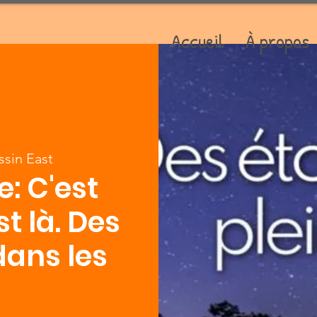
Accueil
À propos
sin East
: C'est
t là. Des
dans les