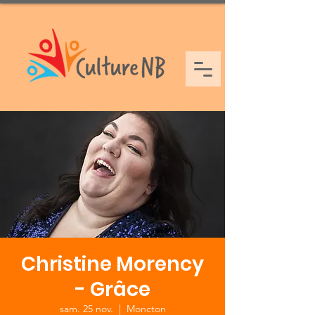
Christine Morency
- Grâce
sam. 25 nov.
  |  
Moncton