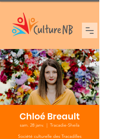
Chloé Breault
sam. 28 janv.
  |  
Tracadie-Sheila
Société culturelle des Tracadilles