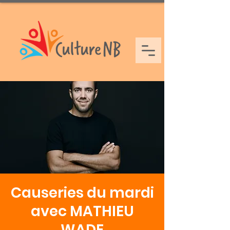
Causeries du mardi
avec MATHIEU
WADE