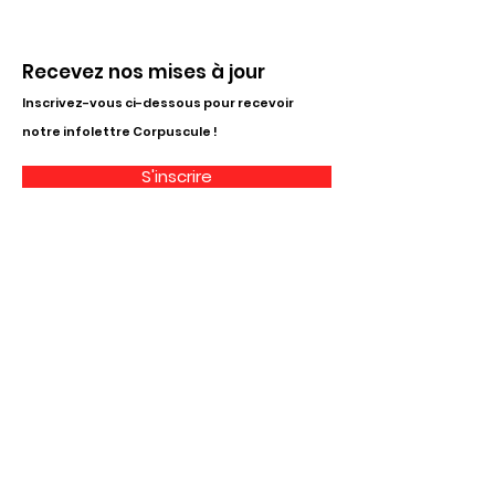
Recevez nos mises à jour
Inscrivez-vous ci-dessous pour recevoir
notre infolettre Corpuscule !
S'inscrire
Haut de page
Liens utiles
À propos
Partenaires financiers