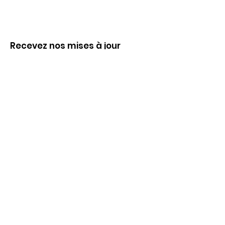
Recevez nos mises à jour
Inscrivez-vous ci-dessous pour recevoir
notre infolettre Corpuscule !
S'inscrire
Haut de page
Liens utiles
À propos
Partenaires financiers