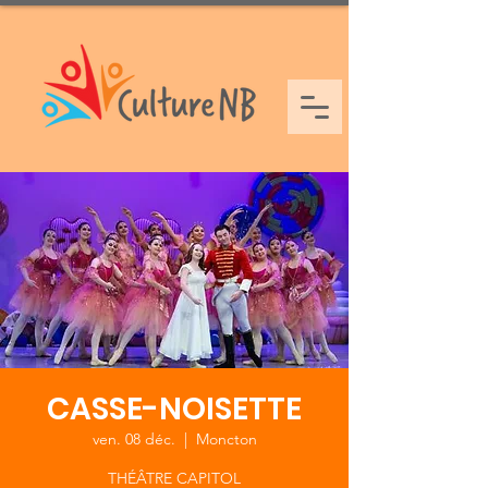
CASSE-NOISETTE
ven. 08 déc.
  |  
Moncton
THÉÂTRE CAPITOL