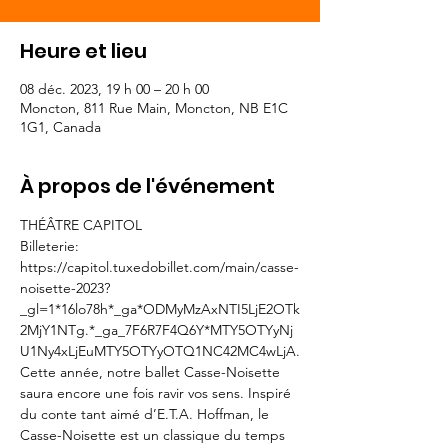
Heure et lieu
08 déc. 2023, 19 h 00 – 20 h 00
Moncton, 811 Rue Main, Moncton, NB E1C
1G1, Canada
À propos de l'événement
THÉÂTRE CAPITOL
Billeterie: 
https://capitol.tuxedobillet.com/main/casse-
noisette-2023?
_gl=1*16lo78h*_ga*ODMyMzAxNTI5LjE2OTk
2MjY1NTg.*_ga_7F6R7F4Q6Y*MTY5OTYyNj
U1Ny4xLjEuMTY5OTYyOTQ1NC42MC4wLjA.
Cette année, notre ballet Casse-Noisette 
saura encore une fois ravir vos sens. Inspiré 
du conte tant aimé d’E.T.A. Hoffman, le 
Casse-Noisette est un classique du temps 