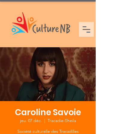
Caroline Savoie
jeu. 07 déc.
  |  
Tracadie-Sheila
Société culturelle des Tracadilles