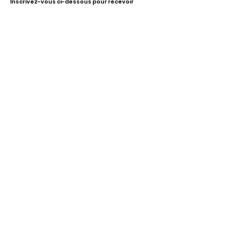
Inscrivez-vous ci-dessous pour recevoir
notre infolettre Corpuscule !
S'inscrire
Haut de page
Liens utiles
À propos
Partenaires financiers
Activités
Membriété
Contact