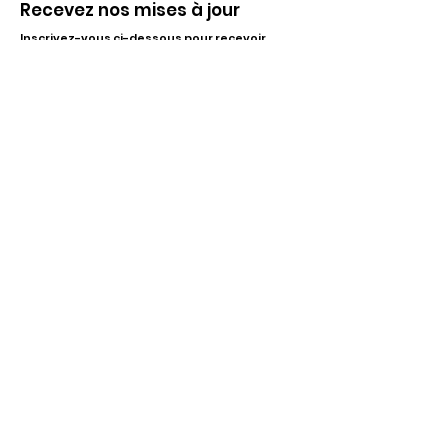
Recevez nos mises à jour
Inscrivez-vous ci-dessous pour recevoir
notre infolettre Corpuscule !
S'inscrire
Haut de page
Liens utiles
À propos
Partenaires financiers
Activités
Membriété