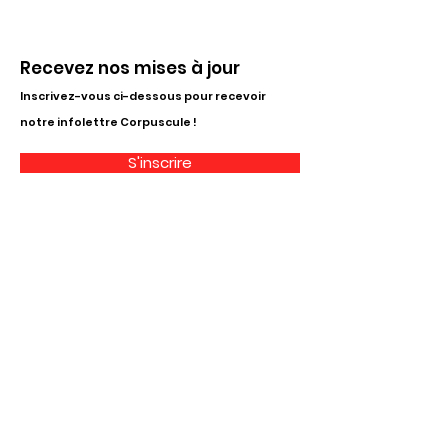
Recevez nos mises à jour
Inscrivez-vous ci-dessous pour recevoir
notre infolettre Corpuscule !
S'inscrire
Haut de page
Liens utiles
À propos
Partenaires financiers