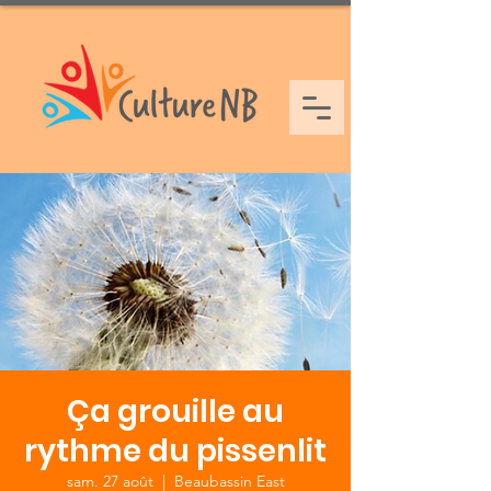
Ça grouille au
rythme du pissenlit
sam. 27 août
  |  
Beaubassin East