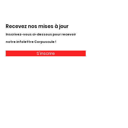
Recevez nos mises à jour
Inscrivez-vous ci-dessous pour recevoir
notre infolettre Corpuscule !
S'inscrire
Haut de page
Liens utiles
À propos
Partenaires financiers