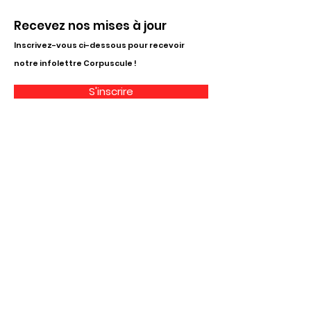
Recevez nos mises à jour
Inscrivez-vous ci-dessous pour recevoir
notre infolettre Corpuscule !
S'inscrire
Haut de page
Liens utiles
À propos
Partenaires financiers
Activités