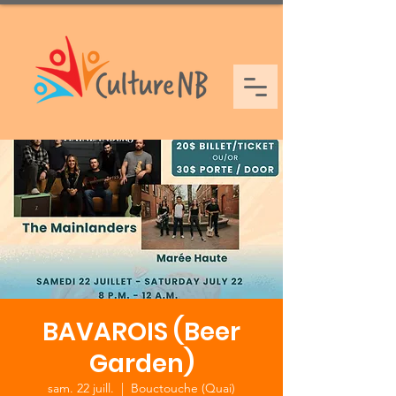
BAVAROIS (Beer
Garden)
sam. 22 juill.
  |  
Bouctouche (Quai)