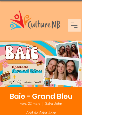
Baie - Grand Bleu
ven. 22 mars
  |  
Saint John
Arcf de Saint-Jean