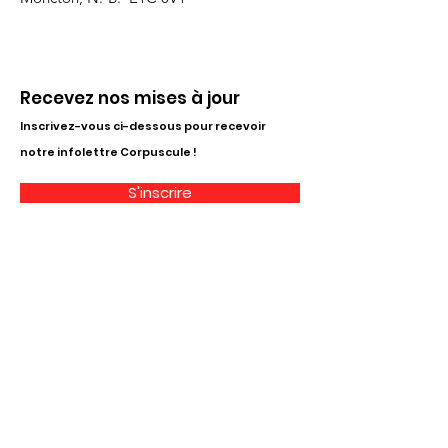
Recevez nos mises à jour
Inscrivez-vous ci-dessous pour recevoir
notre infolettre Corpuscule !
S'inscrire
Haut de page
Liens utiles
À propos
Partenaires financiers