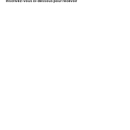
Inscrivez-vous ci-dessous pour recevoir
notre infolettre Corpuscule !
S'inscrire
Haut de page
Liens utiles
À propos
Partenaires financiers
Activités
Membriété
Contact