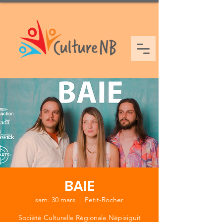
BAIE
sam. 30 mars
  |  
Petit-Rocher
Société Culturelle Régionale Népisiguit