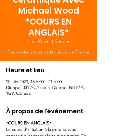
Michael Wood
*COURS EN
ANGLAIS*
mar. 20 juin
  |  
Dieppe
Centre des arts et de la culture de Dieppe
Heure et lieu
20 juin 2023, 18 h 00 – 21 h 00
Dieppe, 331 Av Acadie, Dieppe, NB E1A
1G9, Canada
À propos de l'événement
Le cours d'initiation à la poterie vous 
apprend à lancer sur le tour de potier. Ce 