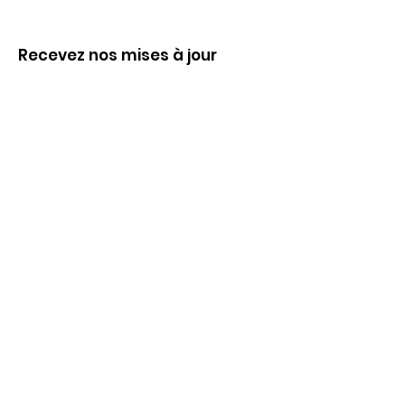
Recevez nos mises à jour
Inscrivez-vous ci-dessous pour recevoir
notre infolettre Corpuscule !
S'inscrire
Haut de page
Liens utiles
À propos
Partenaires financiers
Activités