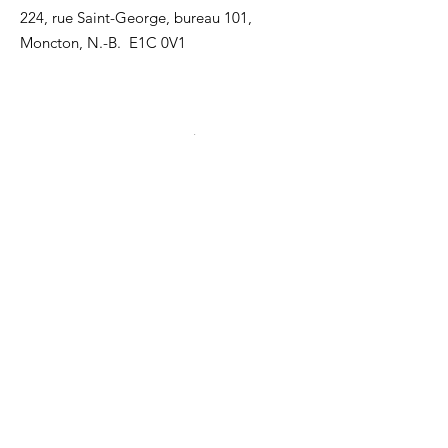
224, rue Saint-George, bureau 101,
Moncton, N.-B. E1C 0V1
Recevez nos mises à jour
Inscrivez-vous ci-dessous pour recevoir
notre infolettre Corpuscule !
S'inscrire
Haut de page
Liens utiles