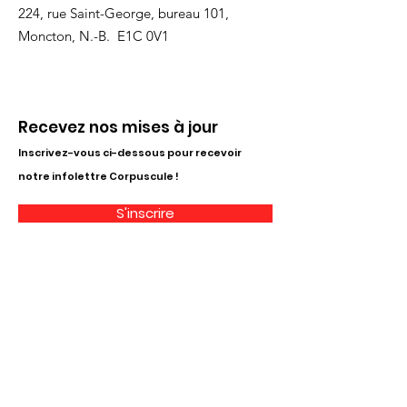
224, rue Saint-George, bureau 101,
Moncton, N.-B. E1C 0V1
Recevez nos mises à jour
Inscrivez-vous ci-dessous pour recevoir
notre infolettre Corpuscule !
S'inscrire
Haut de page
Liens utiles
À propos