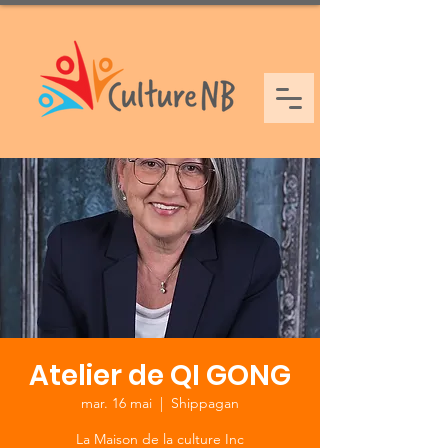
Atelier de QI GONG
mar. 16 mai
  |  
Shippagan
La Maison de la culture Inc