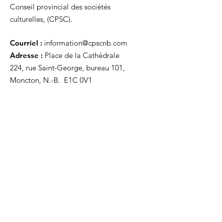
Conseil provincial des sociétés
culturelles, (CPSC).
Courriel :
information@cpscnb.com
Adresse :
Place de la Cathédrale
224, rue Saint-George, bureau 101,
Moncton, N.-B. E1C 0V1
Recevez nos mises à jour
Inscrivez-vous ci-dessous pour recevoir
notre infolettre Corpuscule !
S'inscrire