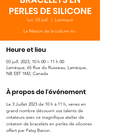
PERLES DE SILICONE
lun. 03 juill.
  |  
Lamèque
La Maison de la culture inc.
Heure et lieu
03 juill. 2023, 10 h 00 – 11 h 00
Lamèque, 65 Rue du Ruisseau, Lamèque,
NB E8T 1M2, Canada
À propos de l'événement
Le 3 Juillet 2023 de 10 h à 11 h, venez en 
grand nombre découvrir vos talents de 
créateurs avec ce magnifique atelier de 
création de bracelets en perles de silicones 
offert par Patsy Banon. 
