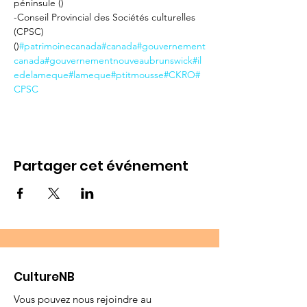
péninsule (
) 

-Conseil Provincial des Sociétés culturelles 
(CPSC) 
(
)
#patrimoinecanada
#canada
#gouvernement
canada
#gouvernementnouveaubrunswick
#il
edelameque
#lameque
#ptitmousse
#CKRO
#
CPSC
Partager cet événement
CultureNB
Vous pouvez nous rejoindre au