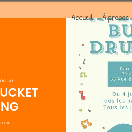
Accueil
À propos
èque
BUCKET
ING
e inc.