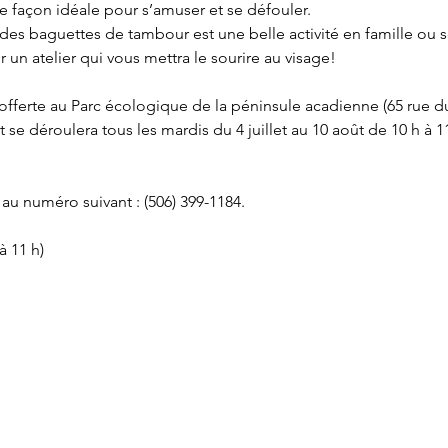
façon idéale pour s’amuser et se défouler. 

es baguettes de tambour est une belle activité en famille ou se
n atelier qui vous mettra le sourire au visage!

ra offerte au Parc écologique de la péninsule acadienne (65 rue 
se déroulera tous les mardis du 4 juillet au 10 août de 10 h à 11
 au numéro suivant : (506) 399-1184.

 11 h) 
