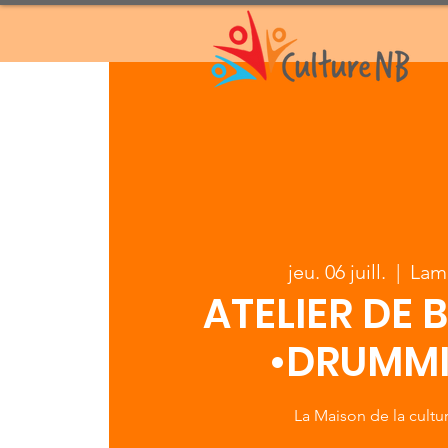
jeu. 06 juill.
  |  
Lam
ATELIER DE 
•DRUMM
La Maison de la cultur