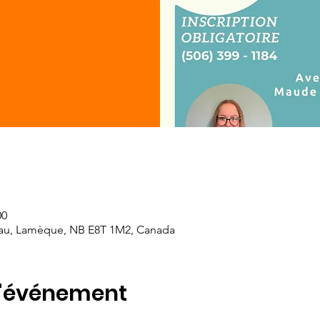
00
au, Lamèque, NB E8T 1M2, Canada
l'événement