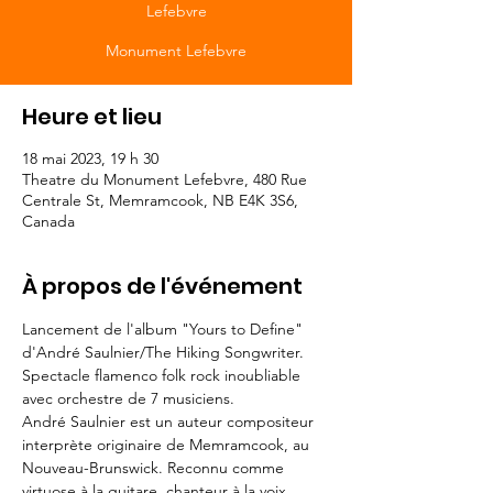
Lefebvre
Monument Lefebvre
Heure et lieu
18 mai 2023, 19 h 30
Theatre du Monument Lefebvre, 480 Rue
Centrale St, Memramcook, NB E4K 3S6,
Canada
À propos de l'événement
Lancement de l'album "Yours to Define" 
d'André Saulnier/The Hiking Songwriter. 
Spectacle flamenco folk rock inoubliable 
avec orchestre de 7 musiciens.
André Saulnier est un auteur compositeur 
interprète originaire de Memramcook, au 
Nouveau-Brunswick. Reconnu comme 
virtuose à la guitare, chanteur à la voix 