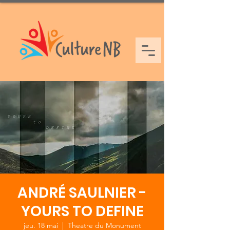
ANDRÉ SAULNIER -
YOURS TO DEFINE
jeu. 18 mai
  |  
Theatre du Monument